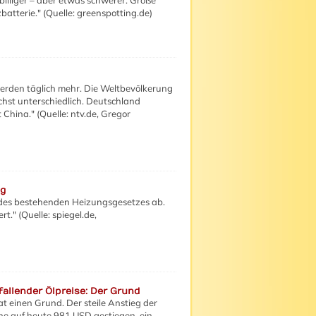
billiger – aber etwas schwerer. Große
tterie." (Quelle: greenspotting.de)
 werden täglich mehr. Die Weltbevölkerung
chst unterschiedlich. Deutschland
 China." (Quelle: ntv.de,
Gregor
ng
 des bestehenden Heizungsgesetzes ab.
t." (Quelle: spiegel.de,
 fallender Ölpreise: Der Grund
at einen Grund. Der steile Anstieg der
nne auf heute 981 USD gestiegen, ein