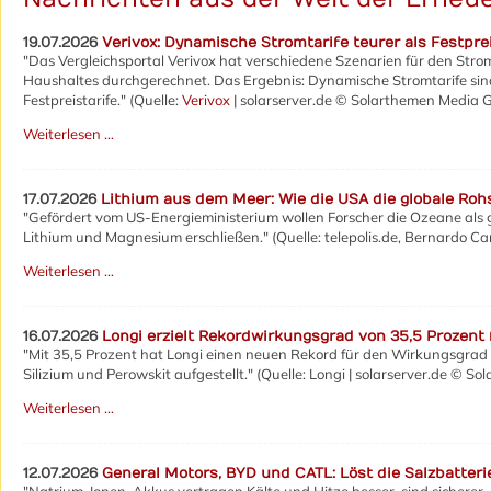
19.07.2026
Verivox: Dynamische Stromtarife teurer als Festprei
"Das Vergleichsportal Verivox hat verschiedene Szenarien für den Str
Haushaltes durchgerechnet. Das Ergebnis: Dynamische Stromtarife sind 
Festpreistarife." (Quelle:
Verivox
| solarserver.de © Solarthemen Media
Weiterlesen …
17.07.2026
Lithium aus dem Meer: Wie die USA die globale Rohs
"Gefördert vom US-Energieministerium wollen Forscher die Ozeane als g
Lithium und Magnesium erschließen." (Quelle: telepolis.de, Bernardo Ca
Weiterlesen …
16.07.2026
Longi erzielt Rekordwirkungsgrad von 35,5 Prozent
"Mit 35,5 Prozent hat Longi einen neuen Rekord für den Wirkungsgrad 
Silizium und Perowskit aufgestellt." (Quelle: Longi | solarserver.de ©
Weiterlesen …
12.07.2026
General Motors, BYD und CATL: Löst die Salzbatteri