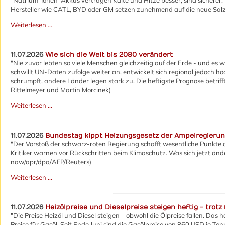
"Natrium-Ionen-Akkus vertragen Kälte und Hitze besser, sind sicherer, 
Hersteller wie CATL, BYD oder GM setzen zunehmend auf die neue Salzba
Weiterlesen …
11.07.2026
Wie sich die Welt bis 2080 verändert
"Nie zuvor lebten so viele Menschen gleichzeitig auf der Erde - und es
schwillt UN-Daten zufolge weiter an, entwickelt sich regional jedoch hö
schrumpft, andere Länder legen stark zu. Die heftigste Prognose betrifft
Rittelmeyer und Martin Morcinek
)
Weiterlesen …
11.07.2026
Bundestag kippt Heizungsgesetz der Ampelregieru
"Der Vorstoß der schwarz-roten Regierung schafft wesentliche Punkte
Kritiker warnen vor Rückschritten beim Klimaschutz. Was sich jetzt änder
naw/apr/dpa/AFP/Reuters)
Weiterlesen …
11.07.2026
Heizölpreise und Dieselpreise steigen heftig - trotz
"Die Preise Heizöl und Diesel steigen – obwohl die Ölpreise fallen. Das h
Preise für Gasöl. Seit Ende Juni sind die Gasölpreise von 860 USD je To