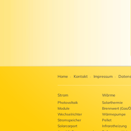
Home
Kontakt
Impressum
Datens
Strom
Wärme
Photovoltaik
Solarthermie
Module
Brennwert (Gas/Ö
Wechselrichter
Wärmepumpe
Stromspeicher
Pellet
Solarcarport
Infrarotheizung