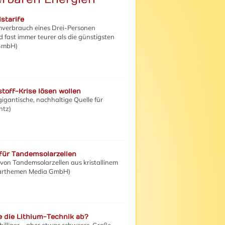
starife
omverbrauch eines Drei-Personen
fast immer teurer als die günstigsten
 GmbH)
toff-Krise lösen wollen
igantische, nachhaltige Quelle für
ntz)
 für Tandemsolarzellen
von Tandemsolarzellen aus kristallinem
 Solarthemen Media GmbH)
e die Lithium-Technik ab?