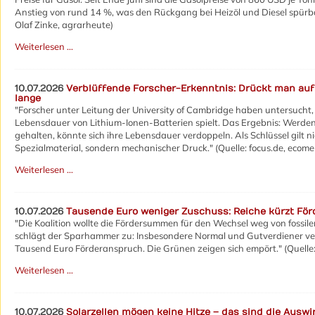
Anstieg von rund 14 %, was den Rückgang bei Heizöl und Diesel spürbar
Olaf Zinke, agrarheute)
Weiterlesen …
10.07.2026
Verblüffende Forscher-Erkenntnis: Drückt man auf B
lange
"Forscher unter Leitung der University of Cambridge haben untersucht, 
Lebensdauer von Lithium-Ionen-Batterien spielt. Das Ergebnis: Werde
gehalten, könnte sich ihre Lebensdauer verdoppeln. Als Schlüssel gilt n
Spezialmaterial, sondern mechanischer Druck." (Quelle: focus.de, ecome
Weiterlesen …
10.07.2026
Tausende Euro weniger Zuschuss: Reiche kürzt För
"Die Koalition wollte die Fördersummen für den Wechsel weg von fossil
schlägt der Sparhammer zu: Insbesondere Normal und Gutverdiener verl
Tausend Euro Förderanspruch. Die Grünen zeigen sich empört." (Quelle:
Weiterlesen …
10.07.2026
Solarzellen mögen keine Hitze – das sind die Ausw