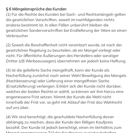
§ 6 Mängelansprüche des Kunden
(1) Für die Rechte des Kunden bei Sach- und Rechtsmängeln gelten
die gesetzlichen Vorschriften, soweit im nachfolgenden nichts
anderes bestimmt ist. In allen Fällen unberührt bleiben die
gesetzlichen Sondervorschriften bei Endlieferung der Ware an einen
Verbraucher
(2) Soweit die Beschaffenheit nicht vereinbart wurde, ist nach der
gesetzlichen Regelung zu beurteilen, ob ein Mangel vorliegt oder
nicht. Für öffentliche Äußerungen des Herstellers oder sonstiger
Dritter (zB Werbeaussagen) übernehmen wir jedoch keine Haftung.
(3) Ist die gelieferte Sache mangelhaft, kann der Kunde als
Nacherfüllung zunächst nach seiner Wahl Beseitigung des Mangels
(Nachbesserung) oder Lieferung einer mangelfreien Sache
(Ersatzlieferung) verlangen. Erklärt sich der Kunde nicht darüber,
welches der beiden Rechte er wählt, so können wir ihm hierzu eine
angemessene Frist setzen. Nimmt der Kunde die Wahl nicht
innerhalb der Frist vor, so geht mit Ablauf der Frist das Wahlrecht
auf uns über.
(4) Wir sind berechtigt, die geschuldete Nacherfüllung davon
abhängig zu machen, dass der Kunde den fälligen Kaufpreis
bezahlt. Der Kunde ist jedoch berechtigt, einen im Verhältnis zum
Mangel angemessenen Teil des Kaufpreises zurückzubehalten.