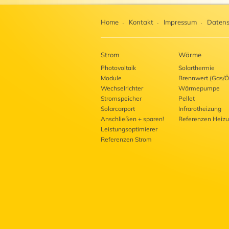
Home
Kontakt
Impressum
Datens
Strom
Wärme
Photovoltaik
Solarthermie
Module
Brennwert (Gas/Ö
Wechselrichter
Wärmepumpe
Stromspeicher
Pellet
Solarcarport
Infrarotheizung
Anschließen + sparen!
Referenzen Heiz
Leistungsoptimierer
Referenzen Strom