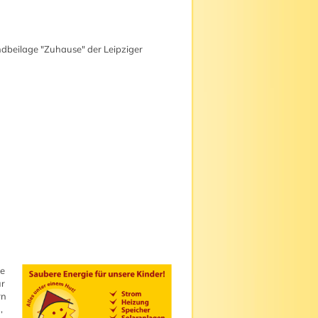
dbeilage "Zuhause" der Leipziger
ge
ür
rn
,