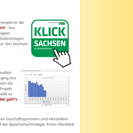
nnenplaner die
ich
". Von
Region
 Solaranlagen
ut. Von Sachsen
ndlich
ging ans
sich die
Projekt
eißt es
ier geht's
hren Geschäftspartnern und Herstellern
uf der Speichertechnologie. Einen Überblick