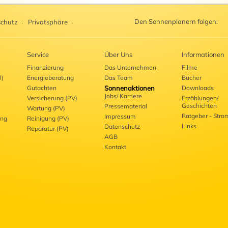
Den Sonnenplanern folgen:
chutz
Privatsphäre
Service
Über Uns
Informationen
Finanzierung
Das Unternehmen
Filme
l)
Energieberatung
Das Team
Bücher
Gutachten
Sonnenaktionen
Downloads
Jobs/ Karriere
Versicherung (PV)
Erzählungen/
Geschichten
Pressematerial
Wartung (PV)
Ratgeber - Stro
Impressum
ung
Reinigung (PV)
Links
Datenschutz
Reparatur (PV)
AGB
Kontakt