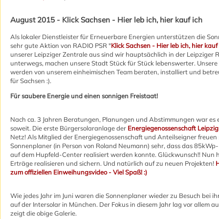
August 2015 - Klick Sachsen - Hier leb ich, hier kauf ich
Als lokaler Dienstleister für Erneuerbare Energien unterstützen die So
sehr gute Aktion von RADIO PSR "
Klick Sachsen - Hier leb ich, hier kauf 
unserer Leipziger Zentrale aus sind wir hauptsächlich in der Leipziger 
unterwegs, machen unsere Stadt Stück für Stück lebenswerter. Unsere
werden von unserem einheimischen Team beraten, installiert und betre
für Sachsen :).
Für saubere Energie und einen sonnigen Freistaat!
Nach ca. 3 Jahren Beratungen, Planungen und Abstimmungen war es e
soweit. Die erste Bürgersolaranlage der
Energiegenossenschaft Leipzig
Netz! Als Mitglied der Energiegenossenschaft und Anteilseigner freuen 
Sonnenplaner (in Person von Roland Neumann) sehr, dass das 85kWp-
auf dem Hupfeld-Center realisiert werden konnte. Glückwunsch!! Nun h
Erträge realisieren und sichern. Und natürlich auf zu neuen Projekten!
H
zum offiziellen Einweihungsvideo - Viel Spaß! :)
Wie jedes Jahr im Juni waren die Sonnenplaner wieder zu Besuch bei i
auf der Intersolar in München. Der Fokus in diesem Jahr lag vor allem a
zeigt die obige Galerie.