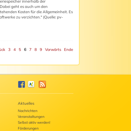
eriespeicher innerhalb der
 Dabei geht es auch um den
stehenden Kosten für die Allgemeinheit. Es
ftwerke zu verzichten." (Quelle: pv-
ück
3
4
5
6
7
8
9
Vorwärts
Ende
Aktuelles
Nachrichten
Veranstaltungen
Selbst aktiv werden!
Förderungen