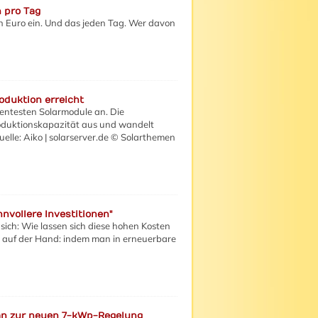
n pro Tag
en Euro ein. Und das jeden Tag. Wer davon
duktion erreicht
ientesten Solarmodule an. Die
oduktionskapazität aus und wandelt
le: Aiko | solarserver.de © Solarthemen
nvollere Investitionen"
sich: Wie lassen sich diese hohen Kosten
t auf der Hand: indem man in erneuerbare
man zur neuen 7-kWp-Regelung