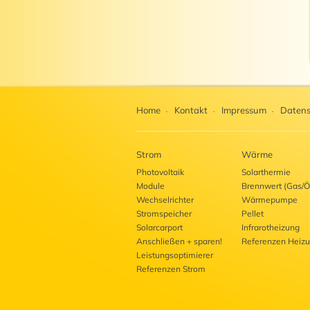
Home
Kontakt
Impressum
Datens
Strom
Wärme
Photovoltaik
Solarthermie
Module
Brennwert (Gas/Ö
Wechselrichter
Wärmepumpe
Stromspeicher
Pellet
Solarcarport
Infrarotheizung
Anschließen + sparen!
Referenzen Heiz
Leistungsoptimierer
Referenzen Strom