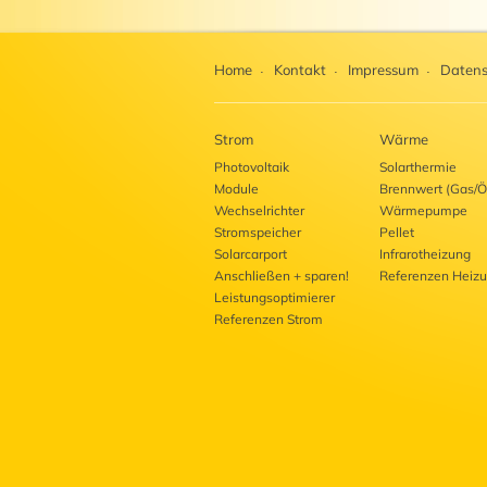
Home
Kontakt
Impressum
Datens
Strom
Wärme
Photovoltaik
Solarthermie
Module
Brennwert (Gas/Ö
Wechselrichter
Wärmepumpe
Stromspeicher
Pellet
Solarcarport
Infrarotheizung
Anschließen + sparen!
Referenzen Heiz
Leistungsoptimierer
Referenzen Strom