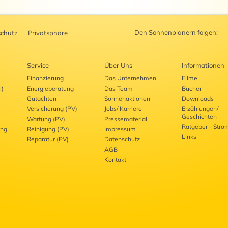
Den Sonnenplanern folgen:
chutz
Privatsphäre
Service
Über Uns
Informationen
Finanzierung
Das Unternehmen
Filme
l)
Energieberatung
Das Team
Bücher
Gutachten
Sonnenaktionen
Downloads
Versicherung (PV)
Jobs/ Karriere
Erzählungen/
Geschichten
Wartung (PV)
Pressematerial
Ratgeber - Stro
ung
Reinigung (PV)
Impressum
Links
Reparatur (PV)
Datenschutz
AGB
Kontakt