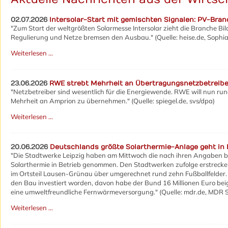
02.07.2026
Intersolar-Start mit gemischten Signalen: PV-Br
"Zum Start der weltgrößten Solarmesse Intersolar zieht die Branche Bi
Regulierung und Netze bremsen den Ausbau." (Quelle: heise.de, Soph
Weiterlesen …
23.06.2026
RWE strebt Mehrheit an Übertragungsnetzbetreibe
"Netzbetreiber sind wesentlich für die Energiewende. RWE will nun rund
Mehrheit an Amprion zu übernehmen." (Quelle: spiegel.de, svs/dpa)
Weiterlesen …
20.06.2026
Deutschlands größte Solarthermie-Anlage geht in 
"Die Stadtwerke Leipzig haben am Mittwoch die nach ihren Angaben b
Solarthermie in Betrieb genommen. Den Stadtwerken zufolge erstrecke
im Ortsteil Lausen-Grünau über umgerechnet rund zehn Fußballfelder. 
den Bau investiert worden, davon habe der Bund 16 Millionen Euro beig
eine umweltfreundliche Fernwärmeversorgung." (Quelle: mdr.de, MD
Weiterlesen …