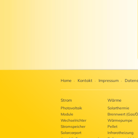
Home
Kontakt
Impressum
Datens
Strom
Wärme
Photovoltaik
Solarthermie
Module
Brennwert (Gas/Ö
Wechselrichter
Wärmepumpe
Stromspeicher
Pellet
Solarcarport
Infrarotheizung