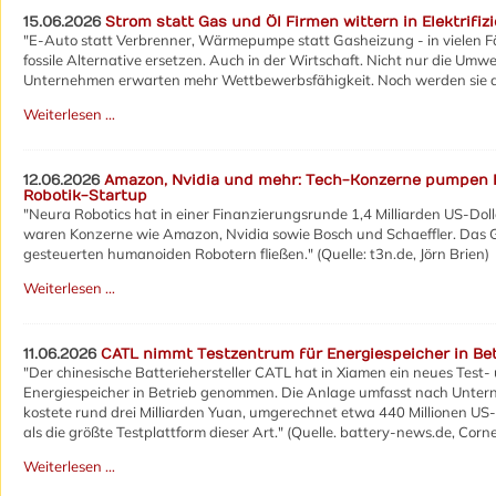
15.06.2026
Strom statt Gas und Öl Firmen wittern in Elektrifi
"E-Auto statt Verbrenner, Wärmepumpe statt Gasheizung - in vielen F
fossile Alternative ersetzen. Auch in der Wirtschaft. Nicht nur die Umwel
Unternehmen erwarten mehr Wettbewerbsfähigkeit. Noch werden sie abe
Weiterlesen …
12.06.2026
Amazon, Nvidia und mehr: Tech-Konzerne pumpen
Robotik-Startup
"Neura Robotics hat in einer Finanzierungsrunde 1,4 Milliarden US-Doll
waren Konzerne wie Amazon, Nvidia sowie Bosch und Schaeffler. Das Gel
gesteuerten humanoiden Robotern fließen." (Quelle: t3n.de, Jörn Brien)
Weiterlesen …
11.06.2026
CATL nimmt Testzentrum für Energiespeicher in Bet
"Der chinesische Batteriehersteller CATL hat in Xiamen ein neues Test-
Energiespeicher in Betrieb genommen. Die Anlage umfasst nach Unt
kostete rund drei Milliarden Yuan, umgerechnet etwa 440 Millionen US-
als die größte Testplattform dieser Art." (Quelle. battery-news.de, Corn
Weiterlesen …