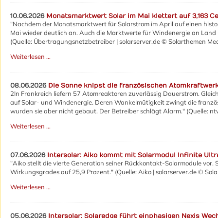
10.06.2026
Monatsmarktwert Solar im Mai klettert auf 3,163 C
"Nachdem der Monatsmarktwert für Solarstrom im April auf einen histori
Mai wieder deutlich an. Auch die Marktwerte für Windenergie an Land
(Quelle: Übertragungsnetzbetreiber | solarserver.de © Solarthemen M
Weiterlesen …
08.06.2026
Die Sonne knipst die französischen Atomkraftwer
2In Frankreich liefern 57 Atomreaktoren zuverlässig Dauerstrom. Gleic
auf Solar- und Windenergie. Deren Wankelmütigkeit zwingt die französis
wurden sie aber nicht gebaut. Der Betreiber schlägt Alarm." (Quelle: nt
Weiterlesen …
07.06.2026
Intersolar: Aiko kommt mit Solarmodul Infinite Ultr
"Aiko stellt die vierte Generation seiner Rückkontakt-Solarmodule vor. 
Wirkungsgrades auf 25,9 Prozent." (Quelle: Aiko | solarserver.de © S
Weiterlesen …
05.06.2026
Intersolar: Solaredge führt einphasigen Nexis Wech