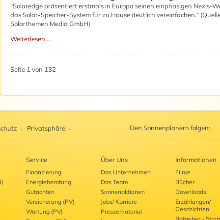
"Solaredge präsentiert erstmals in Europa seinen einphasigen Nexis-We
das Solar-Speicher-System für zu Hause deutlich vereinfachen." (Quelle
Solarthemen Media GmbH)
Weiterlesen …
Seite 1 von 132
Den Sonnenplanern folgen:
chutz
Privatsphäre
Service
Über Uns
Informationen
Finanzierung
Das Unternehmen
Filme
l)
Energieberatung
Das Team
Bücher
Gutachten
Sonnenaktionen
Downloads
Versicherung (PV)
Jobs/ Karriere
Erzählungen/
Geschichten
Wartung (PV)
Pressematerial
Ratgeber - Stro