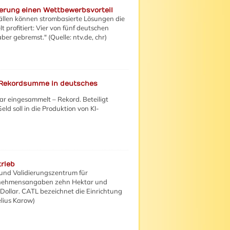
zierung einen Wettbewerbsvorteil
ällen können strombasierte Lösungen die
t profitiert: Vier von fünf deutschen
r gebremst." (Quelle: ntv.de, chr)
 Rekordsumme in deutsches
ar eingesammelt – Rekord. Beteiligt
d soll in die Produktion von KI-
rieb
 und Validierungszentrum für
ernehmensangaben zehn Hektar und
Dollar. CATL bezeichnet die Einrichtung
elius Karow)