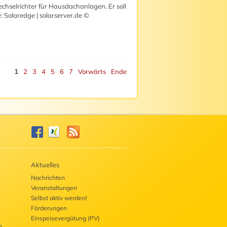
chselrichter für Hausdachanlagen. Er soll
: Solaredge | solarserver.de ©
1
2
3
4
5
6
7
Vorwärts
Ende
Aktuelles
Nachrichten
Veranstaltungen
Selbst aktiv werden!
Förderungen
Einspeisevergütung (PV)
m