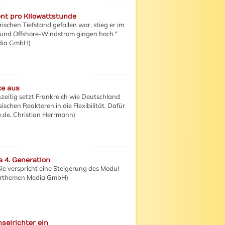
ent pro Kilowattstunde
schen Tiefstand gefallen war, stieg er im
 und Offshore-Windstrom gingen hoch."
edia GmbH)
ke aus
hzeitig setzt Frankreich wie Deutschland
chen Reaktoren in die Flexibilität. Dafür
v.de,
Christian Herrmann
)
a 4. Generation
Sie verspricht eine Steigerung des Modul-
olarthemen Media GmbH)
selrichter ein