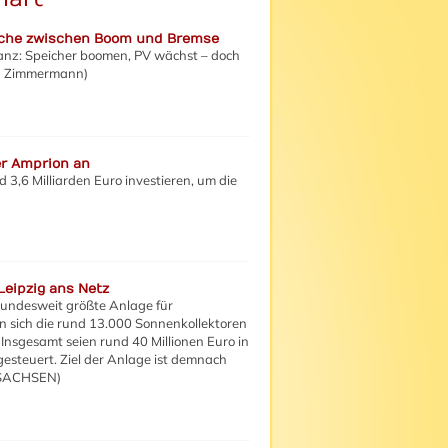
anche zwischen Boom und Bremse
lanz: Speicher boomen, PV wächst – doch
ia Zimmermann)
r Amprion an
 3,6 Milliarden Euro investieren, um die
Leipzig ans Netz
undesweit größte Anlage für
n sich die rund 13.000 Sonnenkollektoren
Insgesamt seien rund 40 Millionen Euro in
esteuert. Ziel der Anlage ist demnach
R SACHSEN)