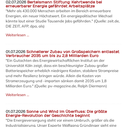
02.07.2026
Bertelsmann Stiftung: Kehrtwende bei
erneuerbarer Energie gefährdet Arbeitsplätze
"Mehr als 430.000 Menschen arbeiten im Bereich erneuerbare
Energien, ein neuer Höchstwert. Ein energiepolitischer Wechsel
könnte laut einer Studie Tausende Jobs gefährden." (Quelle: zeit.de,
DIE ZEIT, AFP, dpa,
als
)
Weiterlesen …
01.07.2026
Schnellerer Zubau von Großspeichern entlastet
Verbraucher 2035 um bis zu 2,8 Milliarden Euro
"Ein Gutachten des Energiewirtschaftlichen Institut an der
Universität Köln zeigt, dass ein beschleunigter Zubau großer
Batteriespeicher erheblich niedrigere Kosten, stabilere Strompreise
und mehr Resilienz bringen würde. Allein die Kosten von
Stromerzeugung und -importen sänken damit 2035 um 1,8
Milliarden Euro." (Quelle: pv-magazine.de, Ralph Diermann)
Weiterlesen …
01.07.2026
Sonne und Wind im Überfluss: Die größte
Energie-Revolution der Geschichte beginnt
"Die Energieversorgung steht vor einem Umbruch, größer als die
Industrialisierung. Unser Experte Wolfgang Gründinger sieht eine