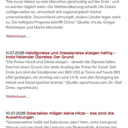
"Nie zuvor lebten so viele Menschen gleichzeitig auf der Erde - und
es werden täglich mehr. Die Weltbevölkerung schwillt UN-Daten
zufolge weiter an, entwickelt sich regional jedoch höchst
unterschiedlich. Deutschland schrumpft, andere Länder legen stark
zu. Die heftigste Prognose betrifft China." (Quelle: ntv.de,
Gregor
Rittelmeyer und Martin Morcinek
)
Weiterlesen …
11.07.2026
Heizölpreise und Dieselpreise steigen heftig -
trotz fallender Ölpreise: Der Grund
"Die Preise Heizöl und Diesel steigen – obwohl die Ölpreise fallen.
Das hat einen Grund. Der steile Anstieg der Preise für Gasöl. Seit
Ende Juni sind die Gasölpreise von 860 USD je Tonne auf heute 981
USD gestiegen, ein Anstieg von rund 14 %, was den Rückgang bei
Heizöl und Diesel spürbar bremst." (Quelle: agrarheute.com, Dr. Olaf
Zinke, agrarheute)
Weiterlesen …
10.07.2026
Solarzellen mögen keine Hitze – das sind die
Auswirkungen
"Sommerwetter heißt viel Solarstrom, oder? Nein, nicht zwingend.
Warum und wie stark die Leistung von Photovoltaik-Anlagen bei